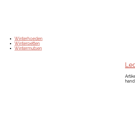
Winterhoeden
Winterpetten
Wintermutsen
Le
Artik
hands