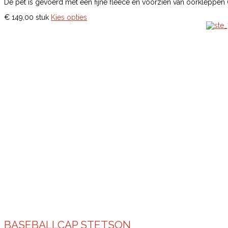
De pet is gevoerd met een fijne fleece en voorzien van oorkleppen (
€ 149,00
stuk
Kies opties
BASEBALLCAP STETSON