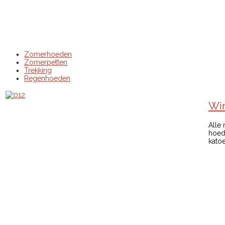
Zomerhoeden
Zomerpetten
Trekking
Regenhoeden
Win
Alle
hoede
katoe