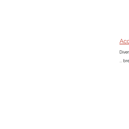
Acc
Diver
... b