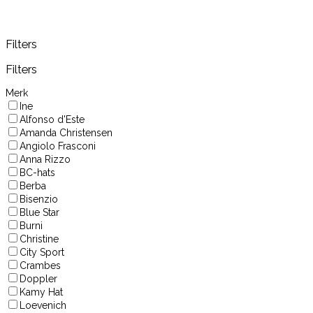
Filters
Filters
Merk
Ine
Alfonso d'Este
Amanda Christensen
Angiolo Frasconi
Anna Rizzo
BC-hats
Berba
Bisenzio
Blue Star
Burni
Christine
City Sport
Crambes
Doppler
Kamy Hat
Loevenich