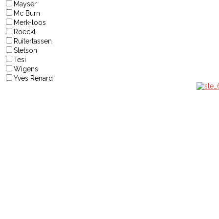
Mayser
Mc Burn
Merk-loos
Roeckl
Ruitertassen
Stetson
Tesi
Wigens
Yves Renard