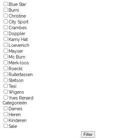
Blue Star
Burni
Christine
City Sport
Crambes
Doppler
Kamy Hat
Loevenich
Mayser
Mc Burn
Merk-loos
Roeckl
Ruitertassen
Stetson
Tesi
Wigens
Yves Renard
Categorieën
Dames
Heren
Kinderen
Sale