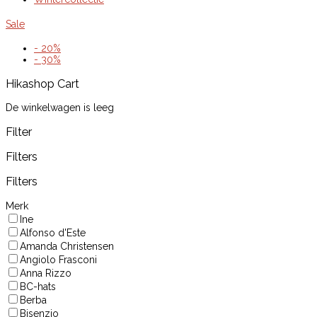
Sale
- 20%
- 30%
Hikashop
Cart
De winkelwagen is leeg
Filter
Filters
Filters
Merk
Ine
Alfonso d'Este
Amanda Christensen
Angiolo Frasconi
Anna Rizzo
BC-hats
Berba
Bisenzio